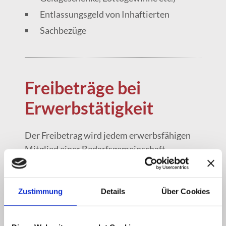
Entlassungsgeld von Inhaftierten
Sachbezüge
Freibeträge bei
Erwerbstätigkeit
Der Freibetrag wird jedem erwerbsfähigen
Mitglied einer Bedarfsgemeinschaft
eingeräumt, das Einkommen aus einer
Erwerbstätigkeit erzielt.
Berechnungsgrundlage zur Ermittlung des
Zustimmung
Details
Über Cookies
Freibetrages ist bei abhängig Erwerbstätigen
das Bruttoeinkommen.