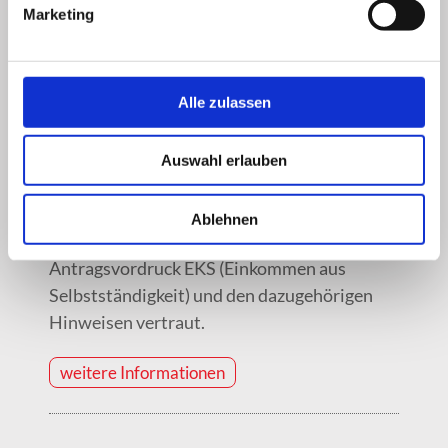
Marketing
Einkommen aus
Selbstständigkeit
Alle zulassen
Wer selbstständig ist, muss besondere
Voraussetzungen bei einem Antrag auf
Auswahl erlauben
Bürgergeld beachten. Machen Sie sich
zusammen mit Ihrem Ansprechpartner beim
Ablehnen
Jobcenter Kulmbach insbesondere mit dem
Antragsvordruck EKS (Einkommen aus
Selbstständigkeit) und den dazugehörigen
Hinweisen vertraut.
weitere Informationen