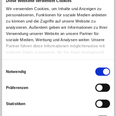
Diese Webseite verwendet Cookies
Ein Betrag in Höhe von 100 Euro ist
Wir verwenden Cookies, um Inhalte und Anzeigen zu
grundsätzlich frei. Darüber hinaus bleibt ein
personalisieren, Funktionen für soziale Medien anbieten
weiterer prozentualer Anteil
zu können und die Zugriffe auf unsere Website zu
anrechnungsfrei, der sich nach der Höhe des
analysieren. Außerdem geben wir Informationen zu Ihrer
Bruttoeinkommens richtet.
Verwendung unserer Website an unsere Partner für
soziale Medien, Werbung und Analysen weiter. Unsere
Der Grundfreibetrag in Höhe von 100 Euro
Partner führen diese Informationen möglicherweise mit
setzt sich zusammen aus Pauschalbeträgen
weiteren Daten zusammen, die Sie ihnen bereitgestellt
für
haben oder die sie im Rahmen Ihrer Nutzung der Dienste
gesammelt haben.
angemessene private Versicherungen
Einwilligungsauswahl
Notwendig
(z.B. Hausrat- und
Haftpflichtversicherung)
Präferenzen
Werbungskosten
Wegstreckenentschädigung
Statistiken