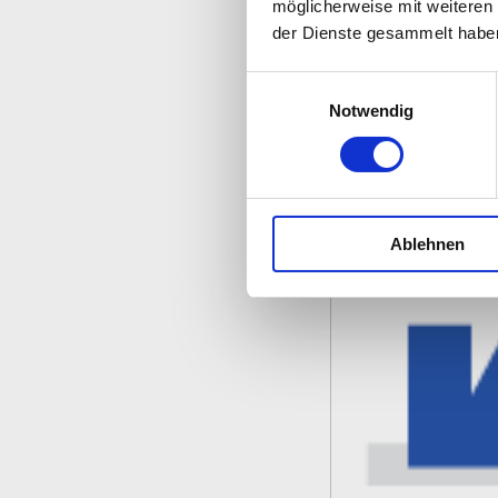
Kulmbac
möglicherweise mit weiteren
der Dienste gesammelt habe
Der AWO Kreisverban
Einwilligungsauswahl
größte Wohlfahrts
Notwendig
www.awo-ku.de
Ablehnen