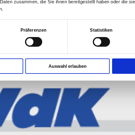
h e.V.
 Daten zusammen, die Sie ihnen bereitgestellt haben oder die s
n.
d Kulmbach e. V. ist mit fast 2.000 Mitgliedern in zehn 
verband im Landkreis Kulmbach.
Präferenzen
Statistiken
Auswahl erlauben