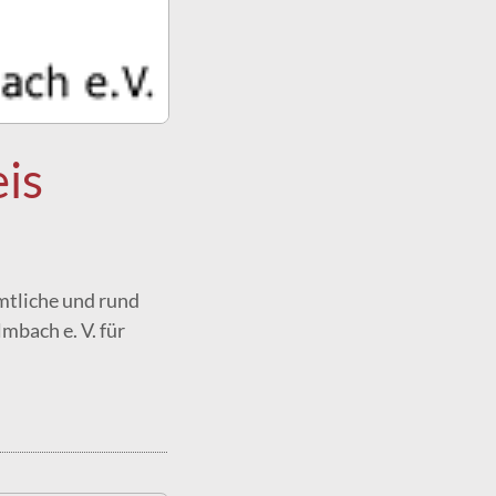
is
mtliche und rund
mbach e. V. für