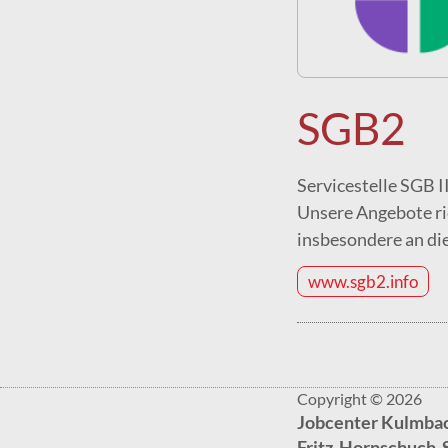
SGB2
Servicestelle SGB II
Unsere Angebote ric
insbesondere an di
www.sgb2.info
Copyright © 2026
Jobcenter Kulmba
Fritz-Hornschuch-