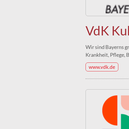
VdK Ku
Wir sind Bayerns g
Krankheit, Pflege,
www.vdk.de