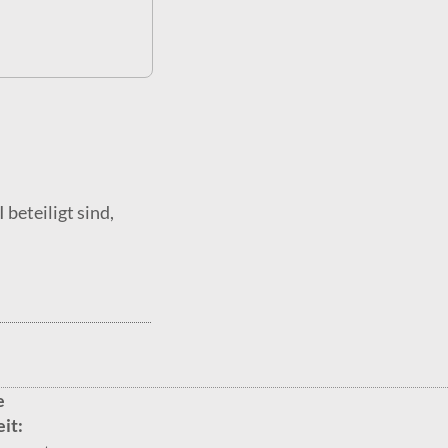
beteiligt sind,
e
it: