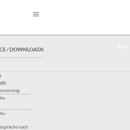
ICE / DOWNLOADS
e
it:
onnerstag:
Uhr
Uhr
espräche nach